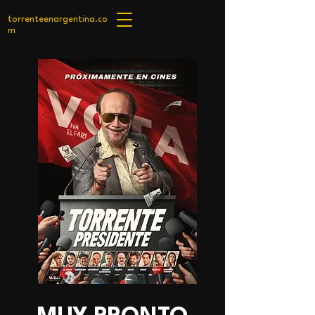
torrenteenargentina.co
m