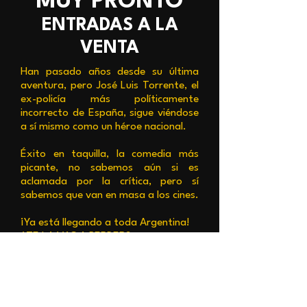
MUY PRONTO
ENTRADAS A LA
VENTA
Han pasado años desde su última
aventura, pero José Luis Torrente, el
ex-policía más políticamente
incorrecto de España, sigue viéndose
a sí mismo como un héroe nacional.
Éxito en taquilla, la comedia más
picante, no sabemos aún si es
aclamada por la crítica, pero sí
sabemos que van en masa a los cines.
¡Ya está llegando a toda Argentina!
¿TE LA VAS A PERDER?
9 DE ABRIL
EXCLUSIVAMENTE EN