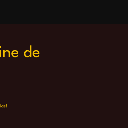
ine de
das!