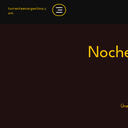
torrenteenargentina.c
om
Noche
Úne