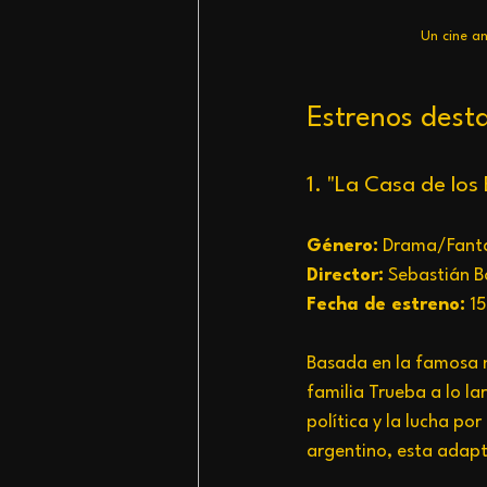
Un cine a
Estrenos dest
1. "La Casa de los 
Género:
 Drama/Fanta
Director:
 Sebastián B
Fecha de estreno:
 1
Basada en la famosa no
familia Trueba a lo la
política y la lucha por
argentino, esta adapt