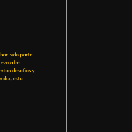
han sido parte 
leva a los 
entan desafíos y 
ilia, esta 